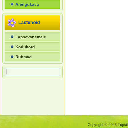
Arengukava
Lastehoid
Lapsevanemale
Kodukord
Rühmad
Copyright © 2026 Tupsiku