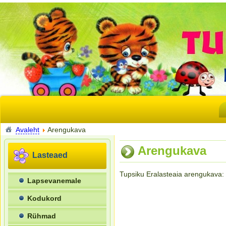
Avaleht
Arengukava
Arengukava
Lasteaed
Tupsiku Eralasteaia arengukava:
Lapsevanemale
Kodukord
Rühmad