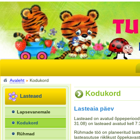
Avaleht
Kodukord
Kodukord
Lasteaed
Lasteaia päev
Lapsevanemale
Lasteaed on avatud õppeperioodil
Kodukord
31.08) on lasteaed avatud kell 7
Rühmade töö on planeeritud laste
Rühmad
lasteasutuse riiklikust õppekava