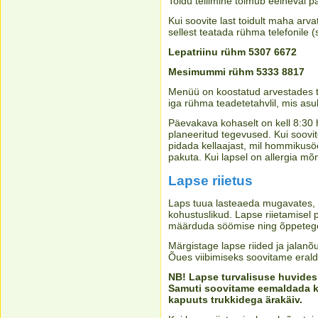
Toidu tellimine toimub eelneval p
Kui soovite last toidult maha arv
sellest teatada rühma telefonile 
Lepatriinu rühm 5307 6672
Mesimummi rühm 5333 8817
Menüü on koostatud arvestades t
iga rühma teadetetahvlil, mis asu
Päevakava kohaselt on kell 8:30
planeeritud tegevused. Kui soovit
pidada kellaajast, mil hommikus
pakuta. Kui lapsel on allergia mõn
Lapse riietus
Laps tuua lasteaeda mugavates, p
kohustuslikud. Lapse riietamisel 
määrduda söömise ning õppeteg
Märgistage lapse riided ja jalanõu
Õues viibimiseks soovitame erald
NB! Lapse turvalisuse huvides
Samuti soovitame eemaldada ka
kapuuts trukkidega ärakäiv.