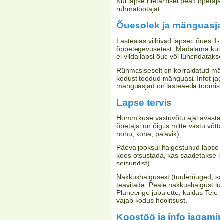
Kui lapse riietamisel peab õpetaja
rühmatöötajat.
Õuesolek ja mänguasj
Lasteaias viibivad lapsed õues 1-
õppetegevusetest. Madalama kui -
ei viida lapsi õue või lühendatak
Rühmasiseselt on korraldatud mä
kodust toodud mänguasi. Infot ja
mänguasjad on lasteaeda toomis
Lapse tervis
Hommikuse vastuvõtu ajal avastat
õpetajal on õigus mitte vastu võtt
nohu, köha, palavik).
Päeva jooksul haigestunud lapse
koos otsustada, kas saadetakse la
seisundist).
Nakkushaigusest (tuulerõuged, sar
teavitada. Peale nakkushaigust lu
Planeerige juba ette, kuidas Teie
vajab kodus hoolitsust.
Koostöö ja info jagami