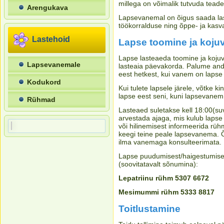
millega on võimalik tutvuda teade
Arengukava
Lapsevanemal on õigus saada lastea
töökorralduse ning õppe- ja kasv
Lastehoid
Lapse toomine ja koju
Lapse lasteaeda toomine ja kojuv
Lapsevanemale
lasteaia päevakorda. Palume anda 
eest hetkest, kui vanem on lapse i
Kodukord
Kui tulete lapsele järele, võtke k
lapse eest seni, kuni lapsevanem
Rühmad
Lasteaed suletakse kell 18:00(suv
arvestada ajaga, mis kulub lapse 
või hilinemisest informeerida rühm
keegi teine peale lapsevanema. Õ
ilma vanemaga konsulteerimata.
Lapse puudumisest/haigestumises
(soovitatavalt sõnumina):
Lepatriinu rühm 5307 6672
Mesimummi rühm 5333 8817
Toitlustamine