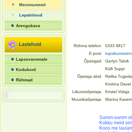
Mesimummid
Lepatriinud
Arengukava
Lastehoid
Rühma telefon:
5333 8817
E-post:
tupsikumesi
Lapsevanemale
Õpetajad:
Gerlyn Talvik
Külli Suppi
Kodukord
Õpetaja abid:
Relika Tuged
Rühmad
Kristina Davel
Liikumisõpetaja:
Kristel Vidaja
Muusikaõpetaja:
Marina Kase
Summ-summ ol
Kokku meid siin
Koos me laulame