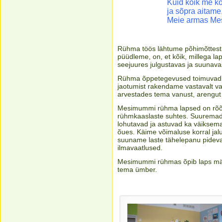
Kuid kõik me 
ja sõpra aitame
Meie armas Mesi
Rühma töös lähtume põhimõttest:
püüdleme, on, et kõik, millega la
seejuures julgustavas ja suunavas 
Rühma õppetegevused toimuvad ni
jaotumist rakendame vastavalt va
arvestades tema vanust, arengut 
Mesimummi rühma lapsed on rõõm
rühmkaaslaste suhtes. Suuremad 
lohutavad ja astuvad ka väiksema
õues. Käime võimaluse korral jal
suuname laste tähelepanu pidev
ilmavaatlused.
Mesimummi rühmas õpib laps märka
tema ümber.