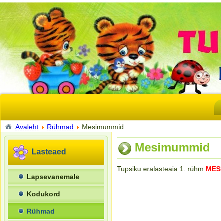
Avaleht
Rühmad
Mesimummid
Mesimummid
Lasteaed
Tupsiku eralasteaia 1. rühm
MES
Lapsevanemale
Kodukord
Rühmad