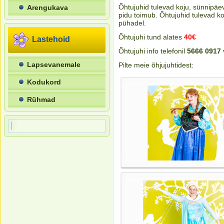
Õhtujuhid tulevad koju, sünnipäe
Arengukava
pidu toimub. Õhtujuhid tulevad ko
pühadel.
Õhtujuhi tund alates
40€
Lastehoid
Õhtujuhi info telefonil
5666 0917
Lapsevanemale
Pilte meie õhjujuhtidest:
Kodukord
Rühmad