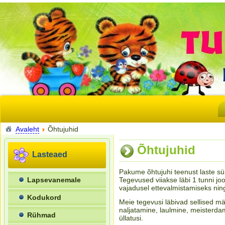
Avaleht
Õhtujuhid
Õhtujuhid
Lasteaed
Pakume õhtujuhi teenust laste sünn
Lapsevanemale
Tegevused viiakse läbi 1 tunni joo
vajadusel ettevalmistamiseks nin
Kodukord
Meie tegevusi läbivad sellised m
naljatamine, laulmine, meisterdam
Rühmad
üllatusi.